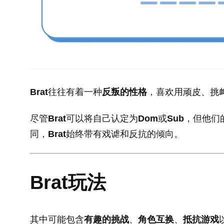
Brat
往往有着一种
反叛的性格
，喜欢用顽皮、挑
尽管
Brat
可以将自己认定为
Dom
或
Sub
，但他们的
同，
Brat
始终带有戏谑和反抗的倾向。
Brat玩法
其中可能包含
有趣的挑战
、
角色互换
、
抵抗游戏