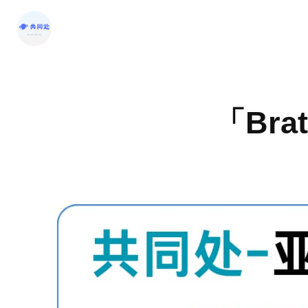
跳
至
内
容
「Br