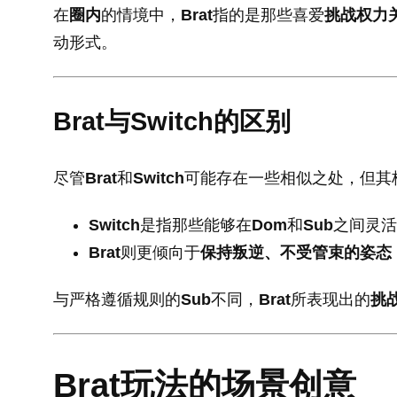
在
圈内
的情境中，
Brat
指的是那些喜爱
挑战权力
动形式。
Brat与Switch的区别
尽管
Brat
和
Switch
可能存在一些相似之处，但其
Switch
是指那些能够在
Dom
和
Sub
之间灵活
Brat
则更倾向于
保持叛逆、不受管束的姿态
与严格遵循规则的
Sub
不同，
Brat
所表现出的
挑
Brat玩法的场景创意