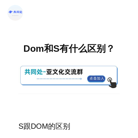
跳
至
内
容
Dom和S有什么区别？
S跟DOM的区别