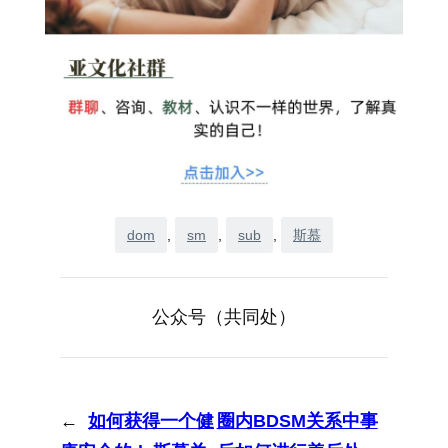
dom
, 
sm
, 
sub
, 
斯慕
公众号（共同处）
←
如何获得一个健
圈内BDSM关系中事