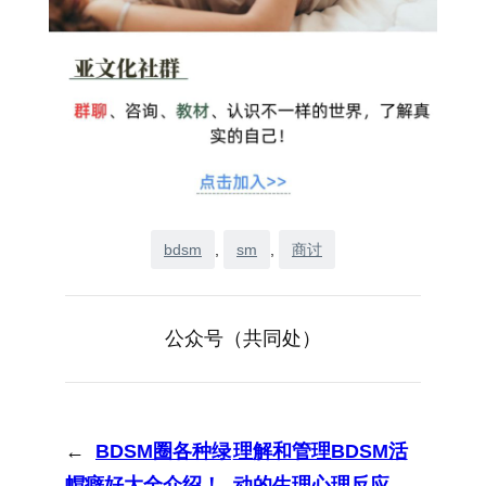
bdsm
, 
sm
, 
商讨
公众号（共同处）
←
BDSM圈各种绿
理解和管理BDSM活
帽癖好大全介绍！
动的生理心理反应
→