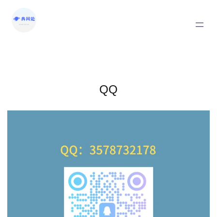
跳
至
内
容
QQ