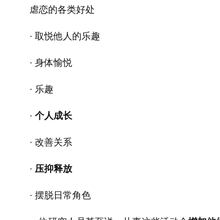
虐恋的各类好处
· 取悦他人的乐趣
· 身体愉悦
· 乐趣
·
个人成长
· 改善关系
·
压抑释放
· 摆脱日常角色