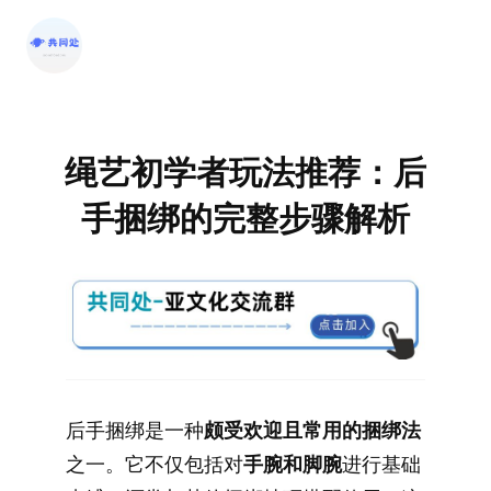
跳
至
内
容
绳艺初学者玩法推荐：后
手捆绑的完整步骤解析
后手捆绑是一种
颇受欢迎且常用的捆绑法
之一。它不仅包括对
手腕和脚腕
进行基础