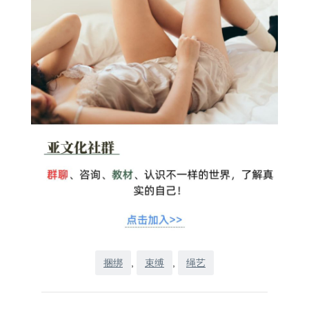
捆绑
, 
束缚
, 
绳艺