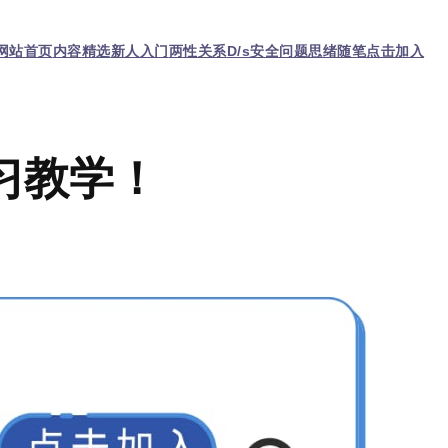
网站首页
内容精选
新人入门
两性关系
D/s
安全问题
思绪随笔
点击加入
习教学！