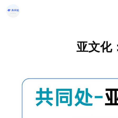
跳
至
内
容
亚文化