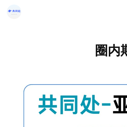
跳
至
内
容
圈内