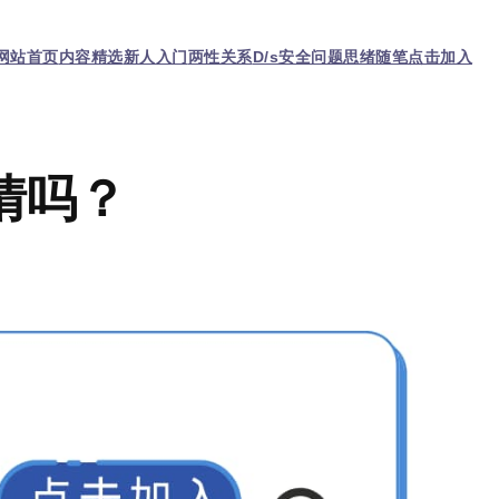
网站首页
内容精选
新人入门
两性关系
D/s
安全问题
思绪随笔
点击加入
情吗？