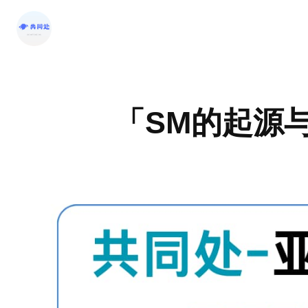
跳
至
内
容
「SM的起源