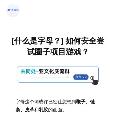
跳
至
内
容
[什么是字母？] 如何安全尝
试圈子项目游戏？
字母这个词或许已经让您想到
鞭子、链
条、皮革
和
乳胶
的画面。