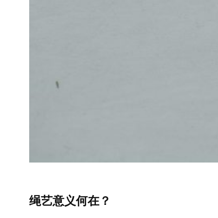
绳艺意义何在？