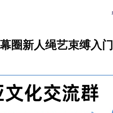
幕圈新人绳艺束缚入