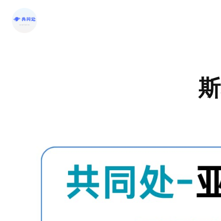
跳
至
内
容
斯