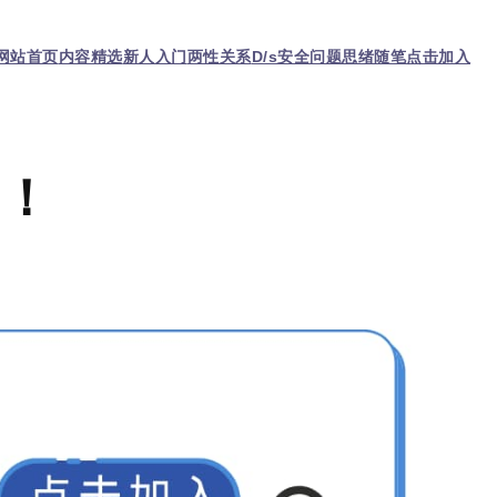
网站首页
内容精选
新人入门
两性关系
D/s
安全问题
思绪随笔
点击加入
门！