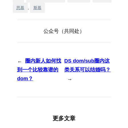
思慕
, 
斯慕
公众号（共同处）
←
圈内新人如何找
DS dom/sub圈内这
到一个比较靠谱的
类关系可以结婚吗？
dom？
→
更多文章