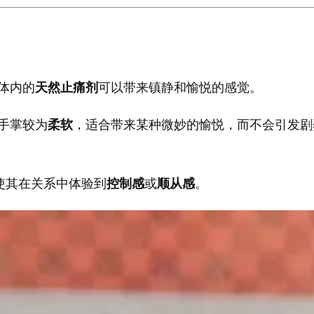
体内的
天然止痛剂
可以带来镇静和愉悦的感觉。
手掌较为
柔软
，适合带来某种微妙的愉悦，而不会引发剧
使其在关系中体验到
控制感
或
顺从感
。