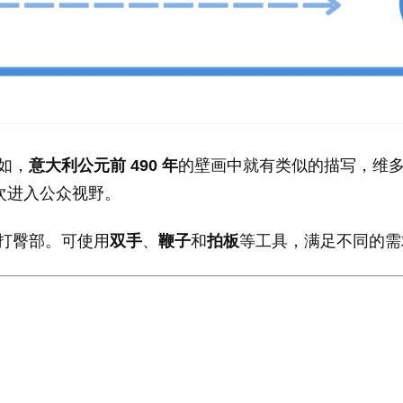
如，
意大利公元前 490 年
的壁画中就有类似的描写，维
次进入公众视野。
打臀部。可使用
双手
、
鞭子
和
拍板
等工具，满足不同的需