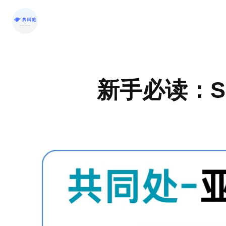
跳
至
内
容
新手必读：