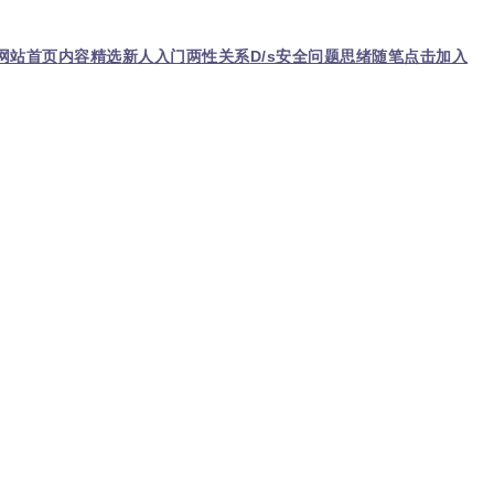
网站首页
内容精选
新人入门
两性关系
D/s
安全问题
思绪随笔
点击加入