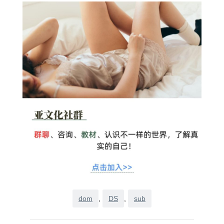
dom
, 
DS
, 
sub