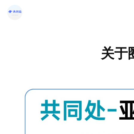
跳
至
内
容
关于