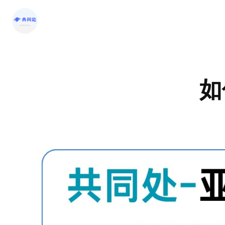
跳
至
内
容
如