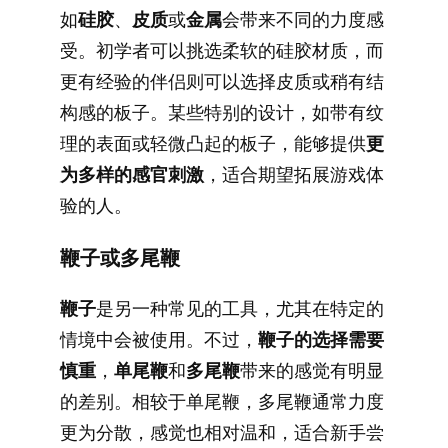
如
硅胶
、
皮质
或
金属
会带来不同的力度感
受。初学者可以挑选柔软的硅胶材质，而
更有经验的伴侣则可以选择皮质或稍有结
构感的板子。某些特别的设计，如带有纹
理的表面或轻微凸起的板子，能够提供
更
为多样的感官刺激
，适合期望拓展游戏体
验的人。
鞭子或多尾鞭
鞭子
是另一种常见的工具，尤其在特定的
情境中会被使用。不过，
鞭子的选择需要
慎重
，
单尾鞭
和
多尾鞭
带来的感觉有明显
的差别。相较于单尾鞭，多尾鞭通常力度
更为分散，感觉也相对温和，适合新手尝