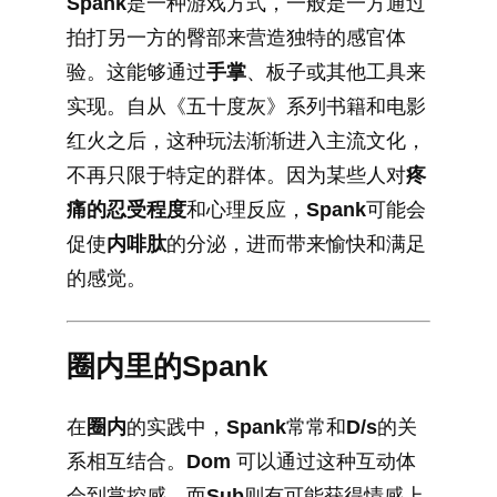
Spank
是一种游戏方式，一般是一方通过
拍打另一方的臀部来营造独特的感官体
验。这能够通过
手掌
、板子或其他工具来
实现。自从《五十度灰》系列书籍和电影
红火之后，这种玩法渐渐进入主流文化，
不再只限于特定的群体。因为某些人对
疼
痛的忍受程度
和心理反应，
Spank
可能会
促使
内啡肽
的分泌，进而带来愉快和满足
的感觉。
圈内里的Spank
在
圈内
的实践中，
Spank
常常和
D/s
的关
系相互结合。
Dom
可以通过这种互动体
会到掌控感，而
Sub
则有可能获得情感上