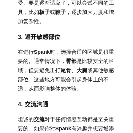
受。要是逐渐适应了，可以尝试不同的工
具，比如
板子
或
鞭子
，逐步加大力度和增
加复杂性。
3. 避开敏感部位
在进行
Spank
时，选择合适的区域是很重
要的。通常情况下，
臀部
是比较安全的区
域，但要避免击打
尾骨
、
大腿
或其他敏感
部位。这些地方可能会引起身体上的不
适，从而影响整体的体验。
4. 交流沟通
坦诚的
交流
对于任何情感互动都是至关重
要的。如果你对
Spank
有兴趣并想要增添