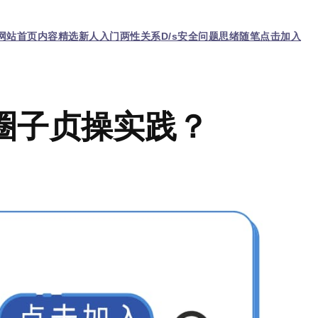
网站首页
内容精选
新人入门
两性关系
D/s
安全问题
思绪随笔
点击加入
圈子贞操实践？