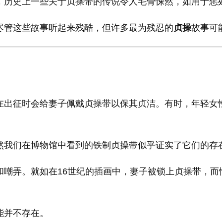
历史上一些关于贞操带的传说令人毛骨悚然，如用于惩处
尽管这些故事听起来残酷，但许多最为残忍的
贞操
故事可
在出征时会给妻子佩戴贞操带以保其贞洁。有时，年轻女
然我们在博物馆中看到的铁制贞操带似乎证实了它们的存
和嘲弄。就如在16世纪的插画中，妻子被锁上贞操带，而
能并不存在。