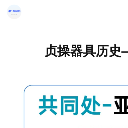
跳
至
内
容
贞操器具历史